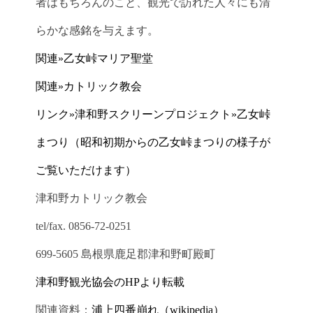
者はもちろんのこと、観光で訪れた人々にも清
らかな感銘を与えます。
関連»乙女峠マリア聖堂
関連»カトリック教会
リンク»津和野スクリーンプロジェクト»乙女峠
まつり（昭和初期からの乙女峠まつりの様子が
ご覧いただけます）
津和野カトリック教会
tel/fax. 0856-72-0251
699-5605 島根県鹿足郡津和野町殿町
津和野観光協会のHPより転載
関連資料：
浦上四番崩れ（wikipedia）