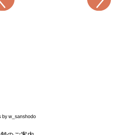
s by w_sanshodo
店舗のご案内