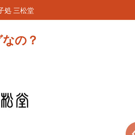
子処 三松堂
グなの？