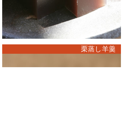
栗蒸し羊羹