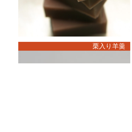
栗入り羊羹