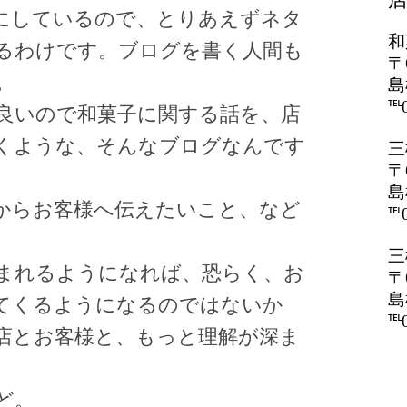
にしているので、とりあえずネタ
和
るわけです。ブログを書く人間も
〒
。
島
℡0
良いので和菓子に関する話を、店
くような、そんなブログなんです
三
〒
島
からお客様へ伝えたいこと、など
℡0
三
まれるようになれば、恐らく、お
〒
島
てくるようになるのではないか
℡0
店とお客様と、もっと理解が深ま
ど。