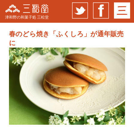
津和野の和菓子処 三松堂
春のどら焼き「ふくしろ」が通年販売
に