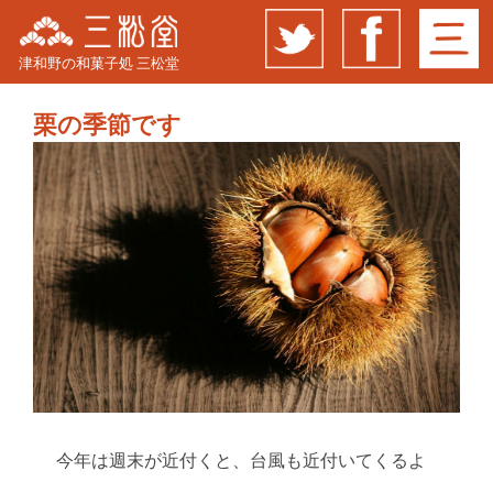
津和野の和菓子処 三松堂
栗の季節です
今年は週末が近付くと、台風も近付いてくるよ