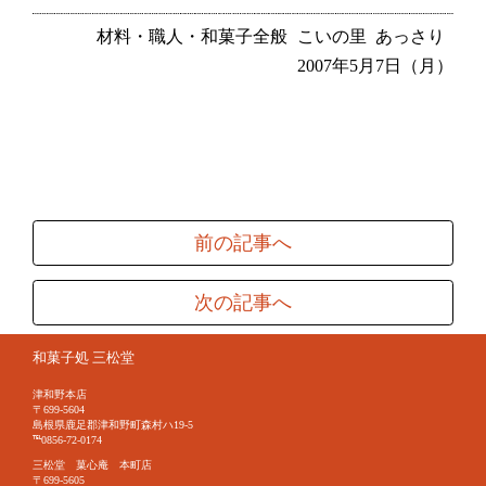
材料・職人・和菓子全般
こいの里
あっさり
2007年5月7日（月）
前の記事へ
次の記事へ
和菓子処 三松堂
津和野本店
〒699-5604
島根県鹿足郡津和野町森村ハ19-5
℡0856-72-0174
三松堂 菓心庵 本町店
〒699-5605